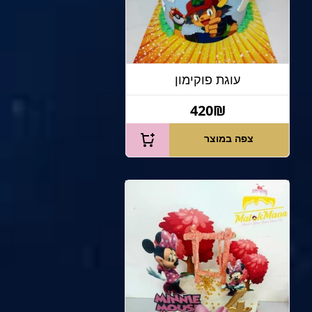
עוגת פוקימון
420₪
צפה במוצר