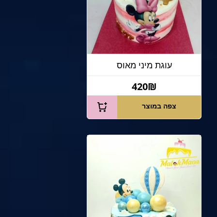
עוגת מיני מאוס
420₪
צפה במוצר