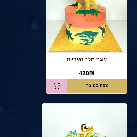
עוגת מלך האריות
420₪
צפה במוצר