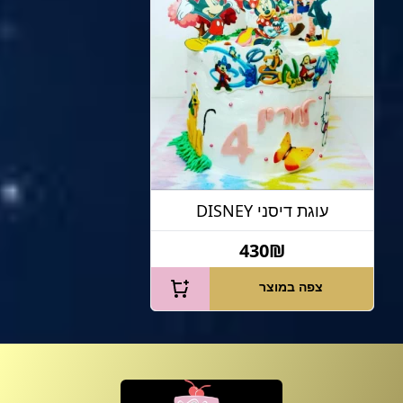
עוגת דיסני DISNEY
430₪
צפה במוצר