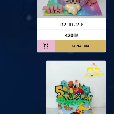
עוגת חד קרן
420₪
צפה במוצר