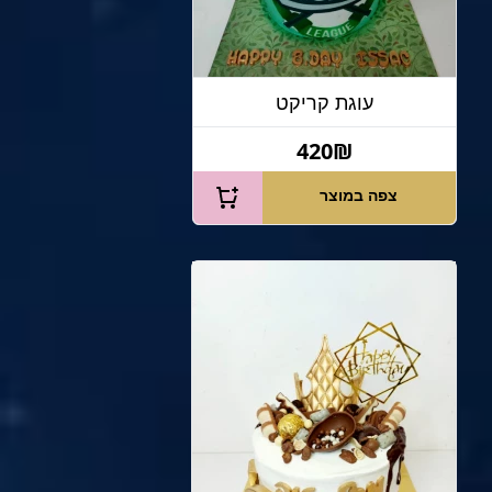
עוגת קריקט
420₪
צפה במוצר