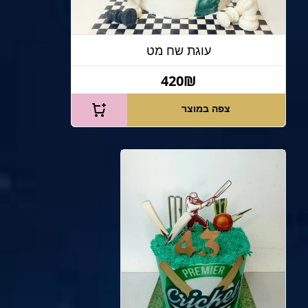
עוגת שח מט
420₪
צפה במוצר