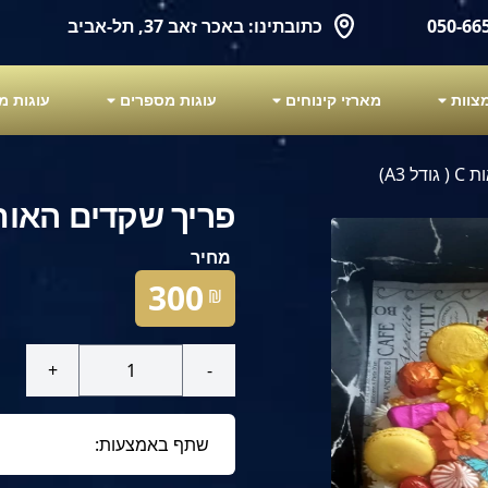
כתובתינו: באכר זאב 37, תל-אביב
מארזי קינוחים
עוגות מספרים
עוגות מ
 A3)
פריך שקדים האות C ( גודל 3
מחיר
300
₪
+
-
שתף באמצעות: