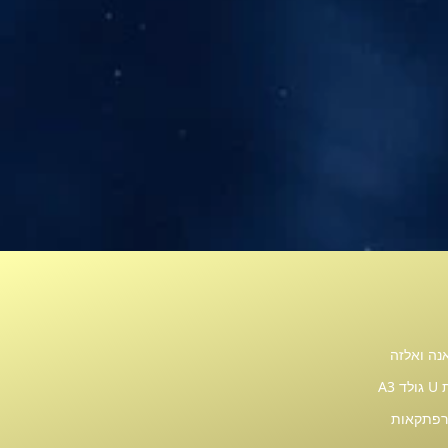
נה ואלזה
A3
רפתקאות