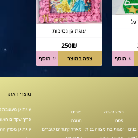
גל
עוגת גן נסיכות
250₪
הוסף
צפה במוצר
הוסף
מוצרי האתר
עוגת גן מעוצבת א
ראש השנה
פורים
פריך שקדים האות U גולד 
פסח
חנוכה
 בנים
עוגות בת מצווה בנות
מארזי קינוחים לגברים
עוגת גן מפרץ הה
לנשים
מגשי קינוחים
קאפקייס