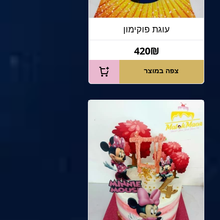
עוגת פוקימון
420₪
צפה במוצר